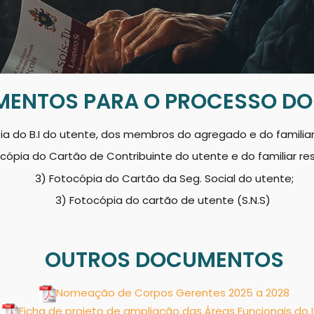
ENTOS PARA O PROCESSO DO 
ia do B.I do utente, dos membros do agregado e do familiar
ocópia do Cartão de Contribuinte do utente e do familiar re
3) Fotocópia do Cartão da Seg. Social do utente;
3) Fotocópia do cartão de utente (S.N.S)
OUTROS DOCUMENTOS
Nomeação de Corpos Gerentes 2025 a 2028
Ficha de projeto de ampliação das Áreas Funcionais do 