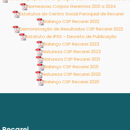
Nomeacao Corpos Gerentes 2021 a 2024
Estatutos do Centro Social Paroquial de Recarei
Balanço CSP Recarei 2022
Demonstração de Resultados CSP Recarei 2022
Estatuto de IPSS – Decreto de Publicação
Balanço CSP Recarei 2023
Natureza CSP Recarei 2023
Natureza CSP Recarei 2021
Balanço CSP Recarei 2021
Natureza CSP Recarei 2020
Balanço CSP Recarei 2020
e Recarei